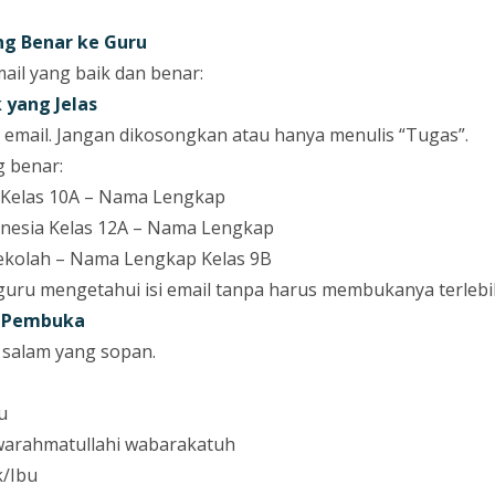
ng Benar ke Guru
ail yang baik dan benar:
 yang Jelas
l email. Jangan dikosongkan atau hanya menulis “Tugas”.
g benar:
Kelas 10A – Nama Lengkap
nesia Kelas 12A – Nama Lengkap
Sekolah – Nama Lengkap Kelas 9B
uru mengetahui isi email tanpa harus membukanya terlebi
m Pembuka
 salam yang sopan.
u
warahmatullahi wabarakatuh
k/Ibu