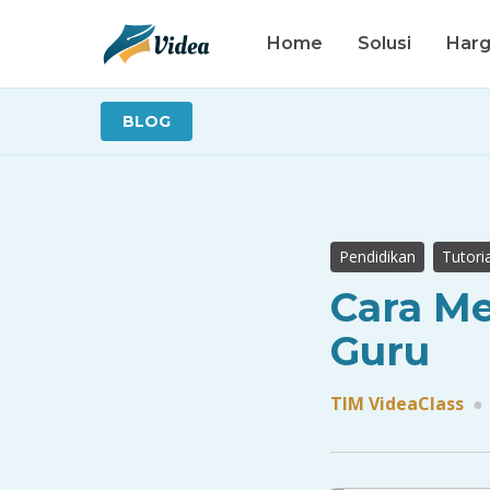
Home
Solusi
Har
BLOG
Pendidikan
Tutoria
Cara Me
Guru
TIM VideaClass
●