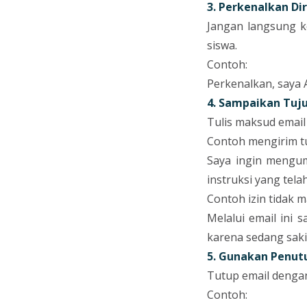
3. Perkenalkan Dir
Jangan langsung ke
siswa.
Contoh:
Perkenalkan, saya A
4. Sampaikan Tuj
Tulis maksud email 
Contoh mengirim t
Saya ingin mengu
instruksi yang tela
Contoh izin tidak m
Melalui email ini 
karena sedang saki
5. Gunakan Penut
Tutup email dengan
Contoh: