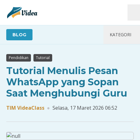
KATEGORI
BLOG
TEKNOLOGI
Pendidikan
Tutorial
UMUM
Tutorial Menulis Pesan
KESEHATAN
WhatsApp yang Sopan
Saat Menghubungi Guru
PENDIDIKAN
SOSIAL
TIM VideaClass
●
Selasa, 17 Maret 2026 06:52
TUTORIAL