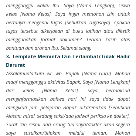
mengganggu waktu Ibu. Saya [Nama Lengkap], siswa
kelas [Nama Kelas].
Saya ingin memohon izin untuk
bertanya mengenai tugas [Sebutkan Tugasnya]. Apakah
tugas tersebut dikerjakan di buku latihan atau diketik
menggunakan format dokumen?
Terima kasih atas
bantuan dan arahan Ibu. Selamat siang.
3. Template Meminta Izin Terlambat/Tidak Hadir
Darurat
Assalamualaikum wr. wb. Bapak [Nama Guru].
Mohon
maaf mengganggu aktivitas Bapak. Saya [Nama Lengkap]
dari kelas [Nama Kelas].
Saya bermaksud
menginformasikan bahwa hari ini saya tidak dapat
mengikuti jam pelajaran Bapak dikarenakan [Sebutkan
Alasan: misal, sedang sakit/ada jadwal periksa ke dokter].
Surat izin resmi dari orang tua saya/dokter akan segera
saya susulkan/titipkan melalui teman.
Mohon